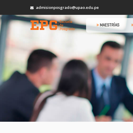
admisionposgrado@upao.edu.pe
MAESTRÍAS