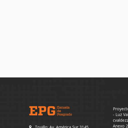
Proyecto
- Luz Va
cvaldez
Anexo 
Trujillo: Av. América Sur 3145