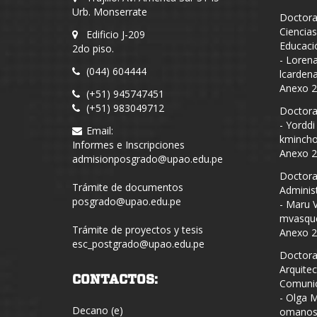
Urb. Monserrate
Doctora
Ciencias
Edificio J-209
Educaci
2do piso.
- Loren
(044) 604444
lcarden
Anexo 
(+51) 945747451
(+51) 983049712
Doctora
- Yorddi
Email:
kmincho
Informes e Inscripciones
Anexo 
admisionposgrado@upao.edu.pe
Doctora
Trámite de documentos
Adminis
posgrado@upao.edu.pe
- Maru 
mvasqu
Trámite de proyectos y tesis
Anexo 
esc_postgrado@upao.edu.pe
Doctora
Arquitec
CONTACTOS:
Comunic
- Olga 
Decano (e)
omanos