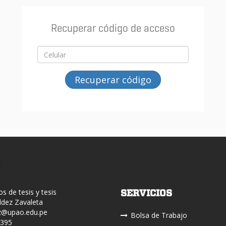
Recuperar código de acceso
Recuperar código
s de tesis y tesis
SERVICIOS
ldez Zavaleta
z@upao.edu.pe
Bolsa de Trabajo
2395