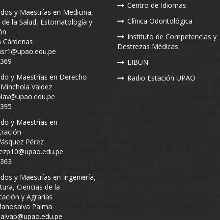
Centro de Idiomas
dos y Maestrías en Medicina,
Clínica Odontológica
 de la Salud, Estomatología y
ón
Instituto de Competencias y
a Cárdenas
Destrezas Médicas
asr1@upao.edu.pe
2369
LIBUN
do y Maestrías en Derecho
Radio Estación UPAO
 Minchola Valdez
lav@upao.edu.pe
2395
do y Maestrías en
tración
Vásquez Pérez
ezp10@upao.edu.pe
2363
dos y Maestrías en Ingeniería,
tura, Ciencias de la
ación y Agrarias
Manosalva Palma
alvap@upao.edu.pe