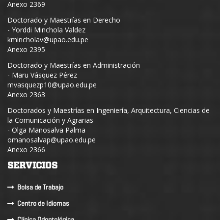
Anexo 2369
Doctorado y Maestrías en Derecho
- Yorddi Minchola Valdez
kmincholav@upao.edu.pe
Anexo 2395
Doctorado y Maestrías en Administración
- Maru Vásquez Pérez
mvasquezp10@upao.edu.pe
Anexo 2363
Doctorados y Maestrías en Ingeniería, Arquitectura, Ciencias de
la Comunicación y Agrarias
- Olga Manosalva Palma
omanosalvap@upao.edu.pe
Anexo 2366
SERVICIOS
Bolsa de Trabajo
Centro de Idiomas
Clínica Odontológica