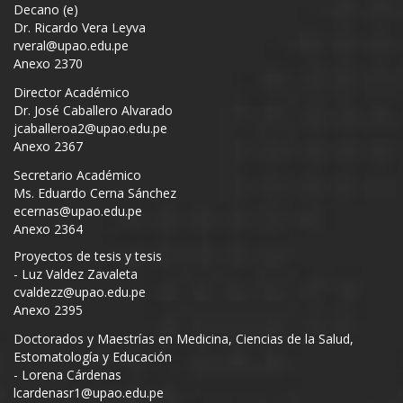
Decano (e)
Dr. Ricardo Vera Leyva
rveral@upao.edu.pe
Anexo 2370
Director Académico
Dr. José Caballero Alvarado
jcaballeroa2@upao.edu.pe
Anexo 2367
Secretario Académico
Ms. Eduardo Cerna Sánchez
ecernas@upao.edu.pe
Anexo 2364
Proyectos de tesis y tesis
- Luz Valdez Zavaleta
cvaldezz@upao.edu.pe
Anexo 2395
Doctorados y Maestrías en Medicina, Ciencias de la Salud,
Estomatología y Educación
- Lorena Cárdenas
lcardenasr1@upao.edu.pe