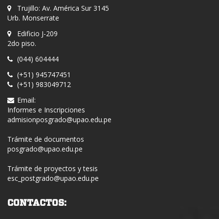
Trujillo: Av. América Sur 3145
Urb. Monserrate
Edificio J-209
2do piso.
(044) 604444
(+51) 945747451
(+51) 983049712
Email:
Informes e Inscripciones
admisionposgrado@upao.edu.pe
Trámite de documentos
posgrado@upao.edu.pe
Trámite de proyectos y tesis
esc_postgrado@upao.edu.pe
CONTACTOS: