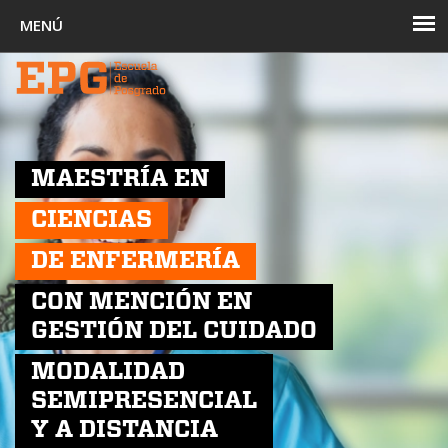
Toggl
navig
MAESTRÍA EN
CIENCIAS
DE ENFERMERÍA
CON MENCIÓN EN
GESTIÓN DEL CUIDADO
MODALIDAD
SEMIPRESENCIAL
Y A DISTANCIA