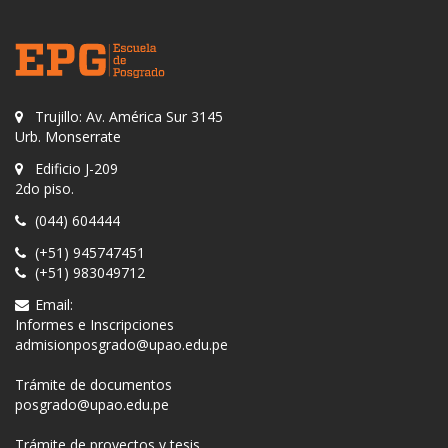
Trujillo: Av. América Sur 3145
Urb. Monserrate
Edificio J-209
2do piso.
(044) 604444
(+51) 945747451
(+51) 983049712
Email:
Informes e Inscripciones
admisionposgrado@upao.edu.pe
Trámite de documentos
posgrado@upao.edu.pe
Trámite de proyectos y tesis