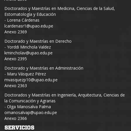
Doctorados y Maestrías en Medicina, Ciencias de la Salud,
Estomatología y Educación
- Lorena Cárdenas
lcardenasr1@upao.edu.pe
Anexo 2369
Doctorado y Maestrías en Derecho
- Yorddi Minchola Valdez
kmincholav@upao.edu.pe
Anexo 2395
Doctorado y Maestrías en Administración
- Maru Vásquez Pérez
mvasquezp10@upao.edu.pe
Anexo 2363
Doctorados y Maestrías en Ingeniería, Arquitectura, Ciencias de
la Comunicación y Agrarias
- Olga Manosalva Palma
omanosalvap@upao.edu.pe
Anexo 2366
SERVICIOS