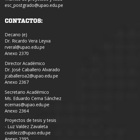
esc_postgrado@upao.edu.pe
CONTACTOS:
Decano (e)
Dr. Ricardo Vera Leyva
rveral@upao.edu.pe
Anexo 2370
Director Académico
Dr. José Caballero Alvarado
jcaballeroa2@upao.edu.pe
Anexo 2367
Secretario Académico
Ms. Eduardo Cerna Sánchez
ecernas@upao.edu.pe
Anexo 2364
Proyectos de tesis y tesis
- Luz Valdez Zavaleta
cvaldezz@upao.edu.pe
Anexo 2395