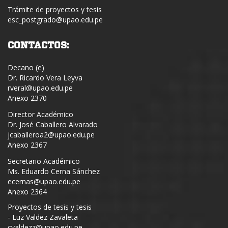
Trámite de proyectos y tesis
esc_postgrado@upao.edu.pe
CONTACTOS:
Decano (e)
Dr. Ricardo Vera Leyva
rveral@upao.edu.pe
Anexo 2370
Director Académico
Dr. José Caballero Alvarado
jcaballeroa2@upao.edu.pe
Anexo 2367
Secretario Académico
Ms. Eduardo Cerna Sánchez
ecernas@upao.edu.pe
Anexo 2364
Proyectos de tesis y tesis
- Luz Valdez Zavaleta
cvaldezz@upao.edu.pe