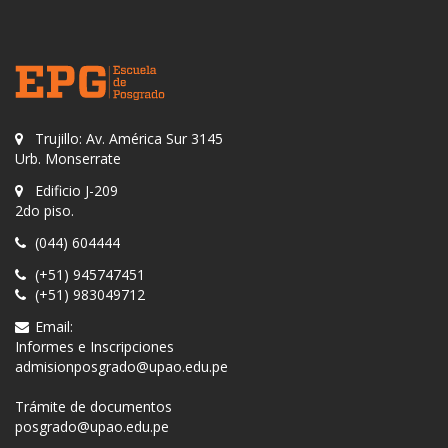
Trujillo: Av. América Sur 3145
Urb. Monserrate
Edificio J-209
2do piso.
(044) 604444
(+51) 945747451
(+51) 983049712
Email:
Informes e Inscripciones
admisionposgrado@upao.edu.pe
Trámite de documentos
posgrado@upao.edu.pe