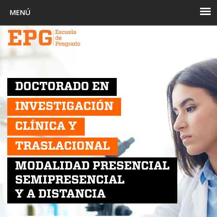
Toggl
navig
DOCTORADO EN
INVESTIGACIÓN
CLÍNICA Y
TRASLACIONAL
MODALIDAD PRESENCIAL
SEMIPRESENCIAL
Y A DISTANCIA