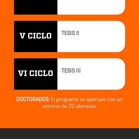
TESIS II
V CICLO
TESIS III
VI CICLO
DOCTORADOS:
El programa se apertura con un
mínimo de 20 alumnos.