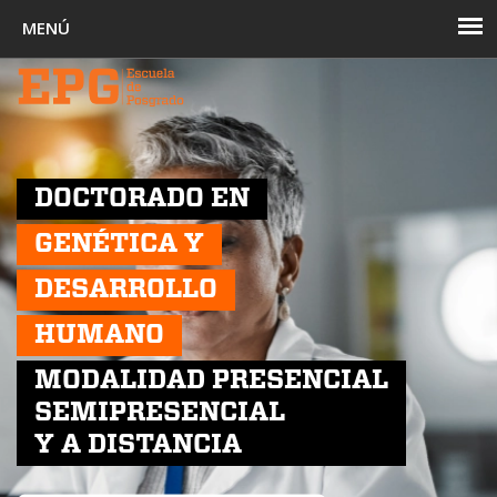
Toggl
navig
DOCTORADO EN
GENÉTICA Y
DESARROLLO
HUMANO
MODALIDAD PRESENCIAL
SEMIPRESENCIAL
Y A DISTANCIA