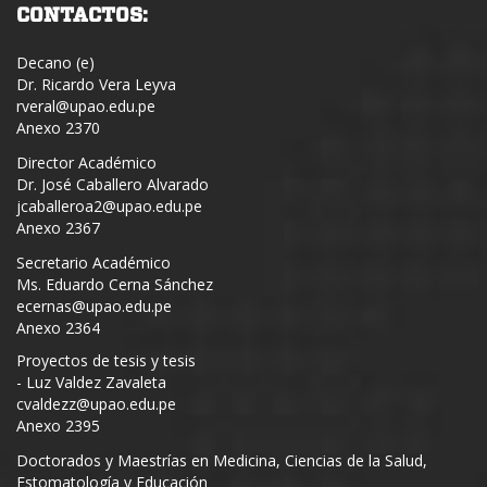
CONTACTOS:
Decano (e)
Dr. Ricardo Vera Leyva
rveral@upao.edu.pe
Anexo 2370
Director Académico
Dr. José Caballero Alvarado
jcaballeroa2@upao.edu.pe
Anexo 2367
Secretario Académico
Ms. Eduardo Cerna Sánchez
ecernas@upao.edu.pe
Anexo 2364
Proyectos de tesis y tesis
- Luz Valdez Zavaleta
cvaldezz@upao.edu.pe
Anexo 2395
Doctorados y Maestrías en Medicina, Ciencias de la Salud,
Estomatología y Educación