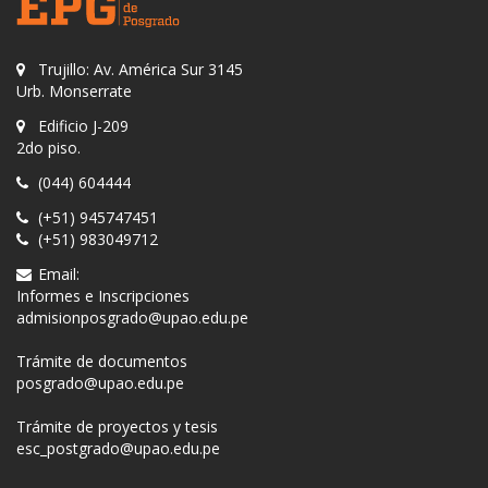
Trujillo: Av. América Sur 3145
Urb. Monserrate
Edificio J-209
2do piso.
(044) 604444
(+51) 945747451
(+51) 983049712
Email:
Informes e Inscripciones
admisionposgrado@upao.edu.pe
Trámite de documentos
posgrado@upao.edu.pe
Trámite de proyectos y tesis
esc_postgrado@upao.edu.pe