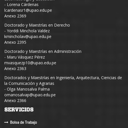
- Lorena Cárdenas
lcardenasr1@upao.edu.pe
Anexo 2369
Doctorado y Maestrías en Derecho
- Yorddi Minchola Valdez
kmincholav@upao.edu.pe
Anexo 2395
Doctorado y Maestrías en Administración
- Maru Vásquez Pérez
mvasquezp10@upao.edu.pe
Anexo 2363
Doctorados y Maestrías en Ingeniería, Arquitectura, Ciencias de
la Comunicación y Agrarias
- Olga Manosalva Palma
omanosalvap@upao.edu.pe
Anexo 2366
SERVICIOS
Bolsa de Trabajo